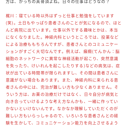
方は、かっちの真骨頂よね。日々の仕事はどうなの？
梶川：寝ている時以外はずっと仕事と勉強をしています
(笑)。土日もやっぱり患者さんのことが気になるので、ほと
んど病院に出ています。仕事以外でする趣味とかは、本当
になくなりました。神経内科というところでは、投薬など
による治療ももちろんですが、患者さんとのコミュニケー
ションがすごく大切なんです。例えば、癲癇(てんかん：脳
細胞のネットワークに異常な神経活動が起こり、突然意識
を失ったり、けいれんを起こしたりする)などの病気は、症
状が出ている時間帯が限られますし、その間は患者さんに
意識がない場合もあります。また、神経内科に来られる患
者さんの中には、完治が難しい方も少なくありません。そ
ういう方は、お薬の治療だけではなく、日々自分が病気と
向き合っていけるような考え方なんかも、一緒に作ってい
かないといけないんです。なかなか理解していただくのが
難しい方もいらっしゃるので、いろいろな患者さんとの経
験を生かして、コミュニケーション能力を向上させるよう