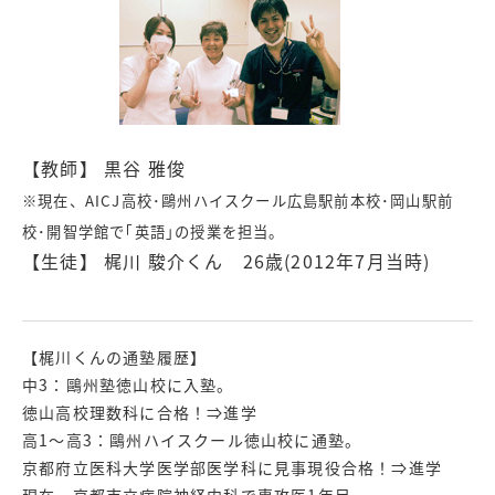
【教師】 黒谷 雅俊
※現在、AICJ高校･鷗州ハイスクール広島駅前本校･岡山駅前
校･開智学館で｢英語｣の授業を担当。
【生徒】 梶川 駿介くん 26歳(2012年7月当時)
【梶川くんの通塾履歴】
中3：鷗州塾徳山校に入塾。
徳山高校理数科に合格！⇒進学
高1～高3：鷗州ハイスクール徳山校に通塾。
京都府立医科大学医学部医学科に見事現役合格！⇒進学
現在、京都市立病院神経内科で専攻医1年目。