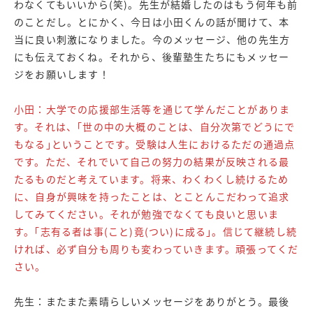
わなくてもいいから(笑)。先生が結婚したのはもう何年も前
のことだし。とにかく、今日は小田くんの話が聞けて、本
当に良い刺激になりました。今のメッセージ、他の先生方
にも伝えておくね。それから、後輩塾生たちにもメッセー
ジをお願いします！
小田：大学での応援部生活等を通じて学んだことがありま
す。それは、｢世の中の大概のことは、自分次第でどうにで
もなる｣ということです。受験は人生におけるただの通過点
です。ただ、それでいて自己の努力の結果が反映される最
たるものだと考えています。将来、わくわくし続けるため
に、自身が興味を持ったことは、とことんこだわって追求
してみてください。それが勉強でなくても良いと思いま
す。｢志有る者は事(こと)竟(つい)に成る｣。信じて継続し続
ければ、必ず自分も周りも変わっていきます。頑張ってくだ
さい。
先生：またまた素晴らしいメッセージをありがとう。最後