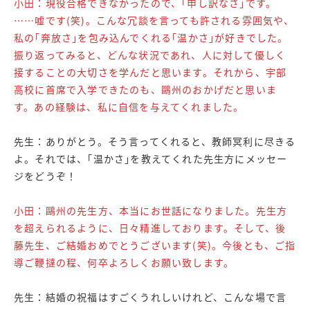
小田：現役合格できなかったので、｢申し訳なさ｣です。
……嘘です(笑)。こんな冗談を言っても許される雰囲気や、
私の｢奔放さ｣を包み込んでくれる｢温かさ｣が好きでした。
振り返ってみると、どんな状況であれ、人に対して優しく
接することの大切さを学んだと思います。それから、宇部
高校に首席で入学できたのも、鷗州のおかげだと思いま
す。あの経験は、私に自信を与えてくれました。
先生：ありがとう。そう言ってくれると、教師冥利に尽きる
よ。それでは、｢温かさ｣を教えてくれた先生方にメッセー
ジをどうぞ！
小田：鷗州の先生方、本当にお世話になりました。先生方
を超えられるように、日々精進しております。そして、後
藤先生、ご結婚おめでとうございます(笑)。今後とも、ご指
導ご鞭撻の程、何卒よろしくお願い致します。
先生：結婚の祝福はすごくうれしいけれど、こんな場で言