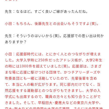
先生：なるほど。すごく良いご縁があったんだね。
小田：もちろん、後藤先生との出会いもそうですよ(笑)。
先生：そういうのはいいから(笑)。応援部での思い出は何か
ありますか？
小田：応援部時代には、とにかく人とのつながりが増えま
した。大学入学時に250件だったアドレス帳が、大学2年生
の時には1000件を超えていました(笑)。応援部は、さまざ
まな場に応援に駆けつける団体で、かつチアリーダーズや
吹奏楽団とも一緒に活動していたので、先輩後輩を含め
て、本当に人の輪が広がります。同じ部内だけでなく、当
然応援をする運動部とのつながりもできますし、大学の入
学式にも出席するので、職員の方々とも知り合うことがで
きました。そして、早稲田大･慶應大などの東京六大学や、
京大･阪大などの旧帝国七大学の応援団、さらには全国各地