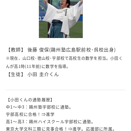
【教師】 後藤 俊保(鷗州塾広島駅前校･呉校出身)
※現在、山口校･徳山校･宇部校で高校生の数学を担当。小田く
んが高1時(11年前)に数学を指導。
【生徒】 小田 圭介くん
【小田くんの通塾履歴】
中1〜中3：鷗州塾宇部校に通塾。
宇部高校に合格！⇒進学
高1～高3：鷗州ハイスクール宇部校に通塾。
東京大学文科三類に見事合格！⇒進学。応援部に所属。