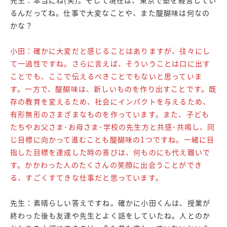
るんだってね。仕事で大変なことや、また醍醐味は何なの
かな？
小田：確かに大変だと感じることはありますが、往々にし
て一過性ですね。さらに言えば、そういうことは口に出す
ことでも、ここで伝えるべきことでもないと思っていま
す。一方で、醍醐味は、新しいものを作り出すことです。既
存の教育を変えるため、社会にインパクトを与えるため、
有形無形のさまざまなものを作っています。また、子ども
たちやお父さま･お母さま･学校の先生方と共感･共鳴し、同
じ目標に向かって進むことも醍醐味の1つですね。一緒に目
指した目標を達成した時の喜びは、何ものにも代え難いで
す。かかわった人のたくさんの笑顔に出会うことができ
る、すごくすてきな仕事だと思っています。
先生：素晴らしい答えですね。確かに小田くんは、授業が
終わった後も友達や先生とよく話をしていたね。人とのか