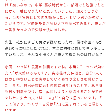
けず嫌いなので。中学･高校時代から、部活でも勉強でもと
にかく一番になりたいと思っていました。加えて言うな
ら、当時｢官僚として国を動かしたい｣という思いが強かっ
たからです。官僚出身者が多い大学を調べてみると、東大が
一番多かったので受験を決めました。
先生：確かにすごく負けず嫌いだったね。僕は小田くんが
高1の時に担当したけれど、本当に勉強に対してギラギラし
ていたよね。そんな小田くんが東大で得たものは何かな？
小田：やっぱり最高の仲間ですかね。本当に“エッジが効い
た人”が大勢いるんですよ。突き抜けた仲間と、自分1人で
は成し得ないことを実現していく喜びや楽しさを感じまし
た。また、自己研鑽に励む仲間に囲まれることで、私自身
も日々刺激を受け、常に成長しようと意識することができ
ました。東大の良さは、｢人｣だと自分は思っています。そ
して何より、つくづく自分は｢人｣に恵まれていると感じて
います。