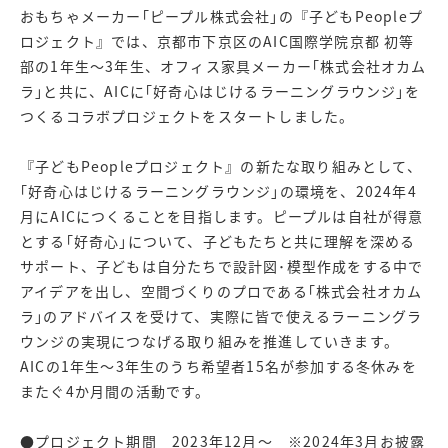
おもちゃメーカー｢ピープル株式会社｣の『子どもPeopleプ
ロジェクト』では、京都市下京区のAIC国際学院京都 初等
部の1年生～3年生、オフィス家具メーカー｢株式会社オカム
ラ｣と共に、AICに｢好奇心はじけるラーニングラウンジ｣を
つくるコラボプロジェクトをスタートしました。
『子どもPeopleプロジェクト』の新たな取り組みとして、
｢好奇心はじけるラーニングラウンジ｣の環境を、2024年4
月にAICにつくることを目指します。ピープルは自社が得意
とする｢好奇心｣について、子どもたちと共に理解を深める
サポート、子どもは自分たちで設計図･模型作成をする中で
アイデアを出し、空間づくりのプロである｢株式会社オカム
ラ｣のアドバイスを受けて、実際に皆で使えるラーニングラ
ウンジの実現につなげる取り組みを推進していきます。
AICの1年生〜3年生のうち希望者15名が参加する冬休みを
またぐ4か月間の活動です。
●プロジェクト期間 2023年12月〜 ※2024年3月お披露